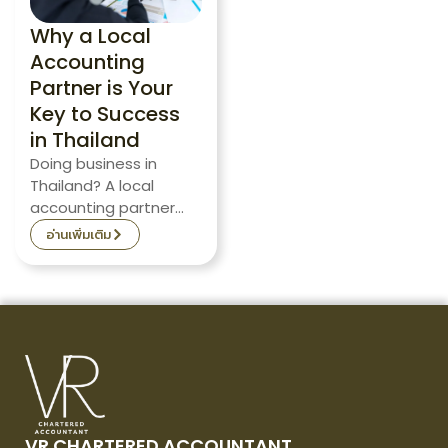
Why a Local
Accounting
Partner is Your
Key to Success
in Thailand
Doing business in
Thailand? A local
accounting partner
helps you navigate
อ่านเพิ่มเติม
complex laws, save
tax, and unlock real
growth.
VR CHARTERED ACCOUNTANT