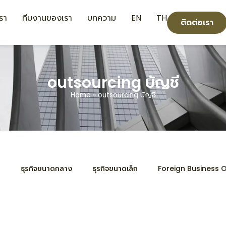
เรา
ทีมงานของเรา
บทความ
EN
TH
ติดต่อเรา
outsourcing บัญชี
Home
»
outsourcing บัญชี
ด
ธุรกิจขนาดกลาง
ธุรกิจขนาดเล็ก
Foreign Business 