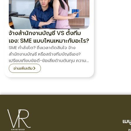
จ้างสำนักงานบัญชี VS ตั้งทีม
เอง: SME แบบไหนเหมาะกับอะไร?
SME กำลังโต? ถึงเวลาตัดสินใจ จ้าง
สำนักงานบัญชี หรือสร้างทีมบัญชีเอง?
เปรียบเทียบข้อดี-ข้อเสียด้านต้นทุน ความ
เชี่ยวชาญ และความยืดหยุ่น เพื่อหาคำตอบ
อ่านเพิ่มเติม
ที่ใช่สำหรับธุรกิจคุณ
เมน
ห